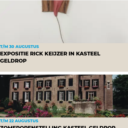
B
u
i
t
e
n
f
T/M 30 AUGUSTUS
i
EXPOSITIE RICK KEIJZER IN KASTEEL
l
GELDROP
m
o
E
p
x
g
p
r
o
o
s
o
i
t
t
T/M 22 AUGUSTUS
d
i