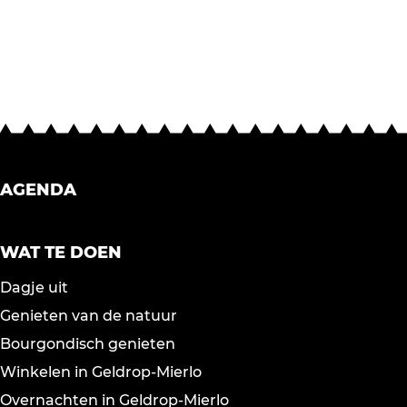
i
n
S
e
a
t
t
l
AGENDA
e
WAT TE DOEN
Dagje uit
Genieten van de natuur
Bourgondisch genieten
Winkelen in Geldrop-Mierlo
Overnachten in Geldrop-Mierlo