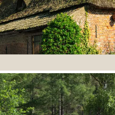
voorbeeld langs de schaapskuddes af over de Strabrechtse H
ken om iets te drinken zijn naadloos met elkaar verweve