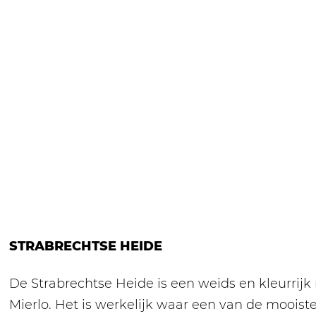
o
p
-
M
i
e
r
l
o
STRABRECHTSE HEIDE
De Strabrechtse Heide is een weids en kleurrij
Mierlo. Het is werkelijk waar een van de moois