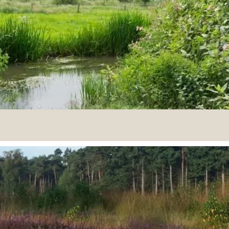
vaat in Mierlo, in totaal ongeveer 122 hectare groot. Het
er op gevoerd en er wordt niet gekapt, omdat het gaat 
 uitzichten aan het water, dan hoort een wandeling doo
mooiste beeklandschappen in Brabant.