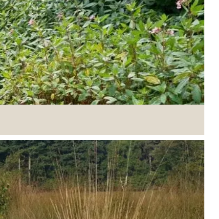
 Sang is een ongeveer 15 hectare groot
om een zeer oud elzenbroekbos dat al voor 1800
r het Dal van de Kleine Dommel in Geldrop zeker