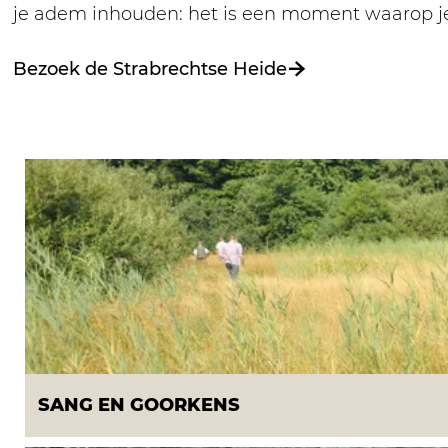
je adem inhouden: het is een moment waarop je e
Bezoek de Strabrechtse Heide
S
a
n
g
e
n
G
o
o
r
SANG EN GOORKENS
k
e