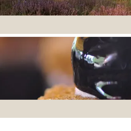
ng Weert in Limburg ligt de Somerense Heide. Een pracht
ven.
ets de Kersenbloesemroute