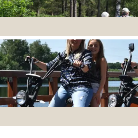
ebied. Wandel door de kleurrijke natuur of door de dorps
een flinke hike over de Strabrechtse Heide. En er is no
 bosrijke omgeving waar je lekker tot rust kunt komen. Sp
e van de wandelaars.
s. Via speciaal ontwikkelde routes ontdek je natuur, cul