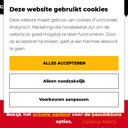
Winkelen in
Z
K
Geldrop-Mierlo
Deze website gebruikt cookies
o
a
M
Bourgondisch
G
Deze website maakt gebruik van cookies (Functioneel,
e
a
e
genieten
a
Analytisch, Marketing) die noodzakelijk zijn om de
k
r
n
Overnachten in
n
website zo goed mogelijk te laten functioneren. Door
e
t
u
Geldrop-Mierlo
a
op accepteren te klikken, geef je aan hiermee akkoord
n
Genieten van
a
te gaan.
cultuur
r
Blogs
d
ALLES ACCEPTEREN
e
Agenda
h
Over ons
Alleen noodzakelijk
o
Mooie verhalen
m
gezocht!
e
Voorkeuren aanpassen
Nieuws
p
Sorry, deze activiteit is niet meer beschikbaar.
Stichting
a
Bekijk het
actuele aanbod
voor de beschikbare
Villagemarketing
g
opties.
Geldrop-Mierlo
e