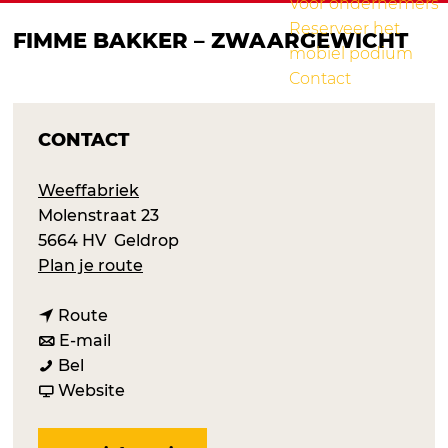
Voor ondernemers
Reserveer het
FIMME BAKKER – ZWAARGEWICHT
mobiel podium
Contact
CONTACT
Weeffabriek
Molenstraat 23
5664 HV
Geldrop
n
Plan je route
a
n
a
Route
a
n
r
E-mail
F
a
a
F
Bel
i
r
a
v
i
Website
m
F
r
a
m
m
i
F
n
m