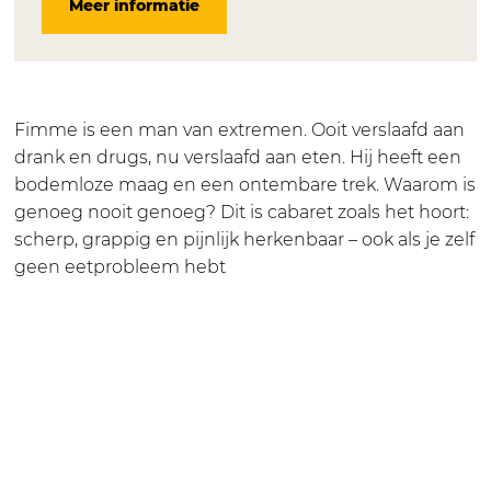
Meer informatie
e
m
i
F
e
B
m
m
i
B
a
e
m
m
a
k
B
e
m
k
k
a
B
e
k
Fimme is een man van extremen. Ooit verslaafd aan
e
k
a
B
e
drank en drugs, nu verslaafd aan eten. Hij heeft een
r
k
k
a
r
bodemloze maag en een ontembare trek. Waarom is
–
e
k
k
–
genoeg nooit genoeg? Dit is cabaret zoals het hoort:
Z
r
e
k
Z
scherp, grappig en pijnlijk herkenbaar – ook als je zelf
w
–
r
e
w
geen eetprobleem hebt
a
Z
–
r
a
a
w
Z
–
a
r
a
w
Z
r
g
a
a
w
g
e
r
a
a
e
w
g
r
a
w
i
e
g
r
i
c
w
e
g
c