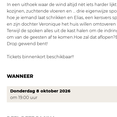
r
r
e
t
r
In een uithoek waar de wind altijd nèt iets harder lij
o
D
r
e
o
kozijnen, zuchtende vloeren en … drie eigenwijze sp
p
r
D
r
p
hoe je iemand laat schrikken en Elias, een kersvers
-
o
r
D
-
en zijn dochter Veronique het huis willen omtovere
G
p
o
r
G
Terwijl de spoken alles uit de kast halen om de indri
e
-
p
o
e
om van de geesten af te komen.Hoe zal dat aflopen?Ee
e
G
-
p
e
Drop gewend bent!
s
e
G
-
s
t
e
e
G
t
Tickets binnenkort beschikbaar!!
i
s
e
e
i
g
t
s
e
g
WANNEER
i
t
s
g
i
t
g
i
Donderdag 8 oktober 2026
g
om 19.00 uur