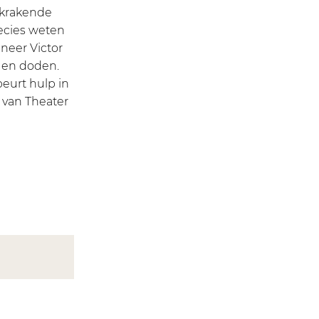
t krakende
recies weten
neer Victor
n en doden.
beurt hulp in
 van Theater