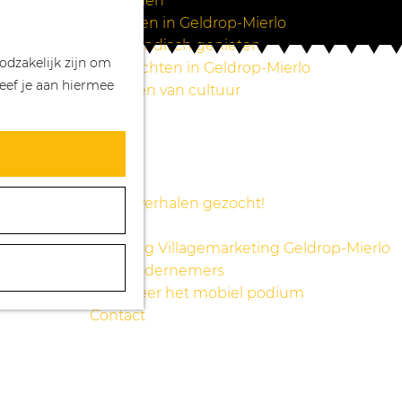
Wandelen
Z
K
Winkelen in Geldrop-Mierlo
o
a
M
Bourgondisch genieten
odzakelijk zijn om
e
a
e
Overnachten in Geldrop-Mierlo
eef je aan hiermee
k
r
n
Genieten van cultuur
e
t
u
Blogs
n
Agenda
Over ons
Mooie verhalen gezocht!
Nieuws
Stichting Villagemarketing Geldrop-Mierlo
Voor ondernemers
Reserveer het mobiel podium
Contact