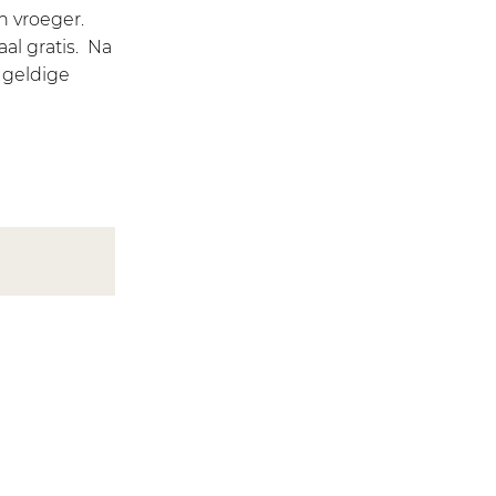
n vroeger.
l gratis. Na
e geldige