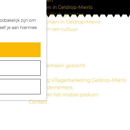
Wandelen
Z
K
Winkelen in Geldrop-Mierlo
o
a
M
Bourgondisch genieten
odzakelijk zijn om
e
a
e
Overnachten in Geldrop-Mierlo
eef je aan hiermee
k
r
n
Genieten van cultuur
e
t
u
Blogs
n
Agenda
Over ons
Mooie verhalen gezocht!
Nieuws
Stichting Villagemarketing Geldrop-Mierlo
Voor ondernemers
Reserveer het mobiel podium
Contact