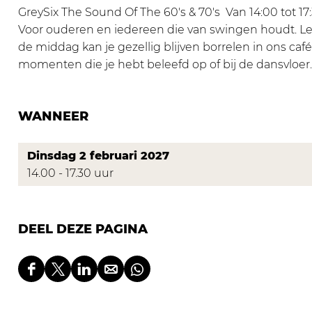
s
e
w
r
s
GreySix The Sound Of The 60's & 70's Van 14:00 tot 1
e
t
e
w
e
Voor ouderen en iedereen die van swingen houdt. L
d
s
t
e
d
de middag kan je gezellig blijven borrelen in ons caf
a
e
s
t
a
momenten die je hebt beleefd op of bij de dansvloer.
n
d
e
s
n
s
a
d
e
s
WANNEER
m
n
a
d
m
i
s
n
a
i
d
m
s
n
d
Dinsdag 2 februari 2027
d
i
m
s
d
14.00 - 17.30 uur
a
d
i
m
a
g
d
d
i
g
-
a
d
d
-
DEEL DEZE PAGINA
G
g
a
d
G
r
-
g
a
r
e
G
-
g
e
D
D
D
D
D
y
r
G
-
y
e
e
e
e
e
S
e
r
G
S
e
e
e
e
e