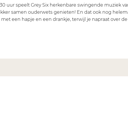
7:30 uur speelt Grey Six herkenbare swingende muziek va
ekker samen ouderwets genieten! En dat ook nog helemaa
é met een hapje en een drankje, terwijl je napraat over d