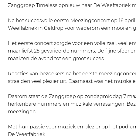
o
g
n
i
o
Zanggroep Timeless opnieuw naar De Weeffabriek 
n
c
g
n
n
c
o
c
g
c
Na het succesvolle eerste Meezingconcert op 16 apri
e
n
o
c
e
Weeffabriek in Geldrop voor wederom een mooi en ge
r
c
n
o
r
t
e
c
n
t
Het eerste concert zorgde voor een volle zaal, veel e
Z
r
e
c
Z
maar liefst 25 gevarieerde nummers. De fijne sfeer e
a
t
r
e
a
maakten de avond tot een groot succes.
n
Z
t
r
n
g
a
Z
t
g
Reacties van bezoekers na het eerste meezingconcert:
r
n
a
Z
r
straalden veel plezier uit. Daarnaast was het muzik
o
g
n
a
o
e
r
g
n
e
Daarom staat de Zanggroep op zondagmiddag 7 ma
p
o
r
g
p
herkenbare nummers en muzikale verrassingen. Bezoe
T
e
o
r
T
meezingen.
i
p
e
o
i
m
T
p
e
m
Met hun passie voor muziek en plezier op het podiu
e
i
T
p
e
De Weeffabriek.