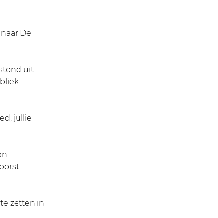
 naar De
stond uit
bliek
d, jullie
an
borst
e zetten in