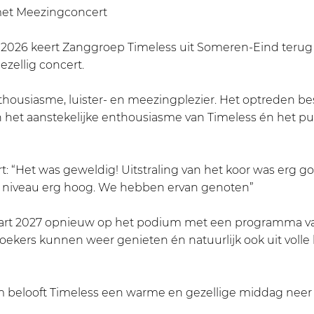
met Meezingconcert
l 2026 keert Zanggroep Timeless uit Someren-Eind terug
zellig concert.
nthousiasme, luister- en meezingplezier. Het optreden be
n het aanstekelijke enthousiasme van Timeless én het pu
 “Het was geweldig! Uitstraling van het koor was erg goe
ale niveau erg hoog. We hebben ervan genoten”
art 2027 opnieuw op het podium met een programma v
kers kunnen weer genieten én natuurlijk ook uit volle 
m belooft Timeless een warme en gezellige middag neer t