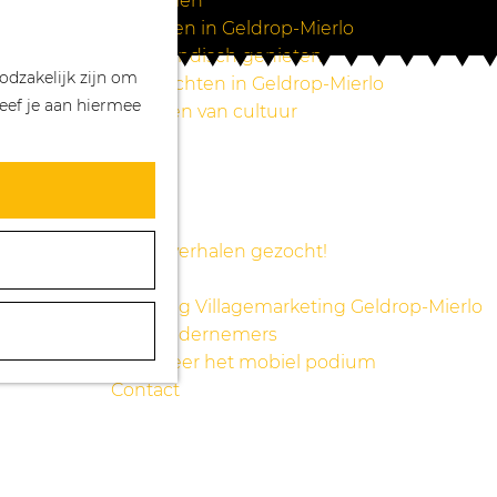
Wandelen
Z
K
Winkelen in Geldrop-Mierlo
o
a
M
Bourgondisch genieten
odzakelijk zijn om
e
a
e
Overnachten in Geldrop-Mierlo
eef je aan hiermee
k
r
n
Genieten van cultuur
e
t
u
Blogs
n
Agenda
Over ons
Mooie verhalen gezocht!
Nieuws
Stichting Villagemarketing Geldrop-Mierlo
Voor ondernemers
Reserveer het mobiel podium
Contact