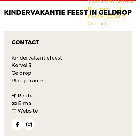
Voor ondernemers
Reserveer het
KINDERVAKANTIE FEEST IN GELDROP
mobiel podium
Contact
CONTACT
Kindervakantiefeest
Kervel 3
Geldrop
n
Plan je route
a
n
a
Route
a
n
r
E-mail
a
a
v
K
Website
r
a
a
i
K
r
n
n
F
I
i
K
K
d
a
n