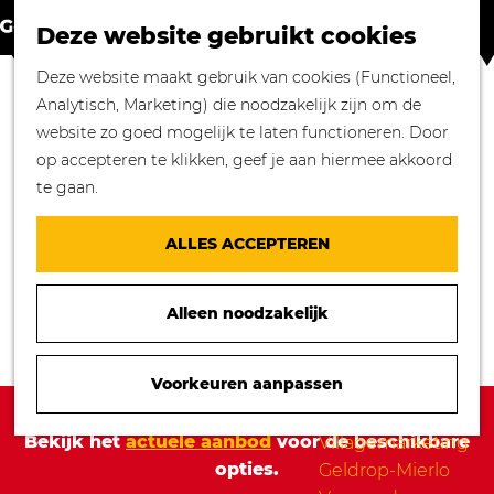
Winkelen in
Z
K
Geldrop-Mierlo
Deze website gebruikt cookies
o
a
M
Bourgondisch
G
Deze website maakt gebruik van cookies (Functioneel,
e
a
e
genieten
a
Analytisch, Marketing) die noodzakelijk zijn om de
k
r
n
Overnachten in
n
website zo goed mogelijk te laten functioneren. Door
e
t
u
Geldrop-Mierlo
a
op accepteren te klikken, geef je aan hiermee akkoord
n
Genieten van
a
te gaan.
cultuur
r
Blogs
d
ALLES ACCEPTEREN
e
Agenda
h
Over ons
Alleen noodzakelijk
o
Mooie verhalen
m
gezocht!
e
Voorkeuren aanpassen
Nieuws
p
Sorry, deze activiteit is niet meer beschikbaar.
Stichting
a
Bekijk het
actuele aanbod
voor de beschikbare
Villagemarketing
g
opties.
Geldrop-Mierlo
e