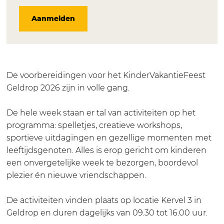
n
i
i
e
c
s
Aanmelden
d
n
n
r
e
t
e
d
d
v
b
a
r
e
e
a
o
g
v
r
r
k
o
r
a
v
v
a
k
a
De voorbereidingen voor het KinderVakantieFeest
k
a
a
n
K
m
Geldrop 2026 zijn in volle gang.
a
k
k
t
i
K
n
a
a
i
n
i
De hele week staan er tal van activiteiten op het
t
n
n
e
d
n
programma: spelletjes, creatieve workshops,
i
t
t
f
e
d
sportieve uitdagingen en gezellige momenten met
e
i
i
e
r
e
leeftijdsgenoten. Alles is erop gericht om kinderen
f
e
e
e
v
r
een onvergetelijke week te bezorgen, boordevol
e
f
f
s
a
v
plezier én nieuwe vriendschappen.
e
e
e
t
k
a
s
e
e
i
a
k
De activiteiten vinden plaats op locatie Kervel 3 in
t
s
s
n
n
a
Geldrop en duren dagelijks van 09.30 tot 16.00 uur.
i
t
t
G