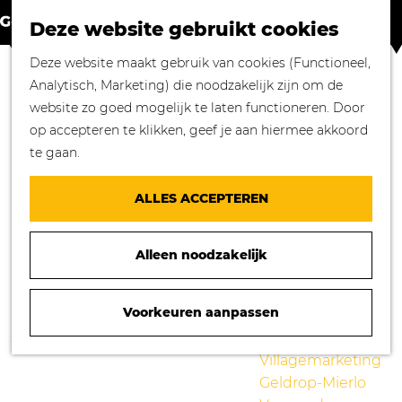
Winkelen in
Z
K
Geldrop-Mierlo
Deze website gebruikt cookies
o
a
M
Bourgondisch
G
Deze website maakt gebruik van cookies (Functioneel,
e
a
e
genieten
a
Analytisch, Marketing) die noodzakelijk zijn om de
k
r
n
Overnachten in
n
website zo goed mogelijk te laten functioneren. Door
e
t
u
Geldrop-Mierlo
a
op accepteren te klikken, geef je aan hiermee akkoord
n
Genieten van
a
te gaan.
cultuur
r
Blogs
d
ALLES ACCEPTEREN
e
Agenda
h
Over ons
Alleen noodzakelijk
o
Mooie verhalen
m
gezocht!
e
Voorkeuren aanpassen
Nieuws
p
Stichting
VOORLEESTIJD IN DE BIEB GELDROP
a
Villagemarketing
g
Geldrop-Mierlo
e