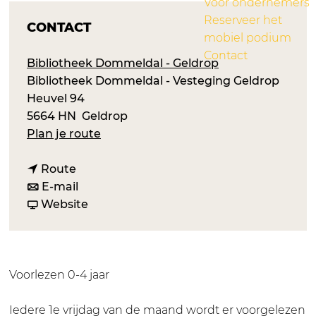
Voor ondernemers
Reserveer het
CONTACT
mobiel podium
Contact
Bibliotheek Dommeldal - Geldrop
Bibliotheek Dommeldal - Vesteging Geldrop
Heuvel 94
5664 HN
Geldrop
n
Plan je route
a
n
a
Route
a
n
r
E-mail
a
a
v
V
Website
r
a
a
o
V
r
n
o
o
V
V
r
o
o
o
l
Voorlezen 0-4 jaar
r
o
o
e
l
r
r
e
Iedere 1e vrijdag van de maand wordt er voorgelezen