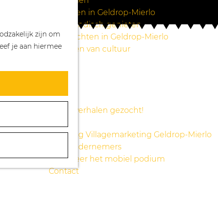
Wandelen
Z
K
Winkelen in Geldrop-Mierlo
o
a
M
Bourgondisch genieten
odzakelijk zijn om
e
a
e
Overnachten in Geldrop-Mierlo
eef je aan hiermee
k
r
n
Genieten van cultuur
e
t
u
Blogs
n
Agenda
Over ons
Mooie verhalen gezocht!
Nieuws
Stichting Villagemarketing Geldrop-Mierlo
Voor ondernemers
Reserveer het mobiel podium
Contact