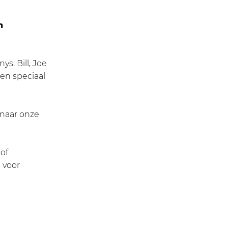
n
s, Bill, Joe
 en speciaal
 naar onze
of
 voor