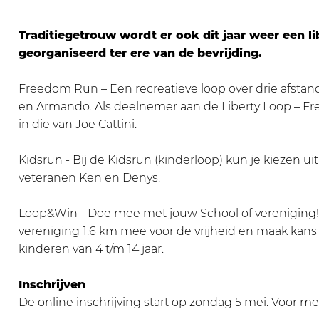
m
o
o
u
o
R
m
m
n
k
Traditiegetrouw wordt er ook dit jaar weer een l
u
R
R
–
W
georganiseerd ter ere van de bevrijding.
n
u
u
L
e
–
n
n
i
e
Freedom Run – Een recreatieve loop over drie afsta
L
–
–
b
f
en Armando. Als deelnemer aan de Liberty Loop – Free
i
L
L
e
f
in die van Joe Cattini.
b
i
i
r
a
e
b
b
t
b
Kidsrun - Bij de Kidsrun (kinderloop) kun je kiezen ui
r
e
e
y
r
veteranen Ken en Denys.
t
r
r
L
i
y
t
t
o
e
Loop&Win - Doe mee met jouw School of vereniging
L
y
y
o
k
vereniging 1,6 km mee voor de vrijheid en maak kans
o
L
L
p
kinderen van 4 t/m 14 jaar.
o
o
o
p
o
o
Inschrijven
p
p
De online inschrijving start op zondag 5 mei. Voor m