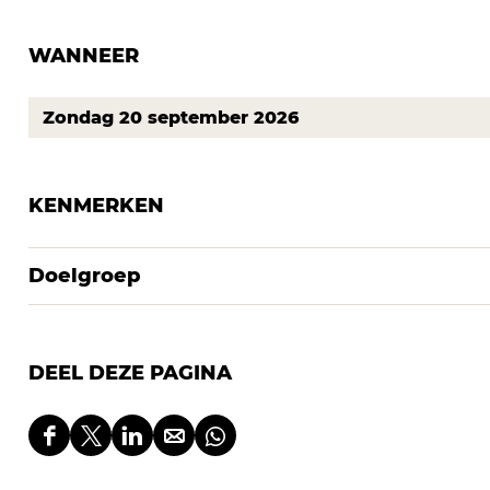
WANNEER
Zondag 20 september 2026
KENMERKEN
Doelgroep
DEEL DEZE PAGINA
D
D
D
D
D
e
e
e
e
e