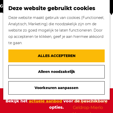
Winkelen in
Z
K
Geldrop-Mierlo
Deze website gebruikt cookies
o
a
M
Bourgondisch
G
Deze website maakt gebruik van cookies (Functioneel,
e
a
e
genieten
a
Analytisch, Marketing) die noodzakelijk zijn om de
k
r
n
Overnachten in
n
website zo goed mogelijk te laten functioneren. Door
e
t
u
Geldrop-Mierlo
a
op accepteren te klikken, geef je aan hiermee akkoord
n
Genieten van
a
te gaan.
cultuur
r
Blogs
d
ALLES ACCEPTEREN
e
Agenda
h
Over ons
Alleen noodzakelijk
o
Mooie verhalen
m
gezocht!
e
Voorkeuren aanpassen
Nieuws
p
Sorry, deze activiteit is niet meer beschikbaar.
Stichting
a
Bekijk het
actuele aanbod
voor de beschikbare
Villagemarketing
g
opties.
Geldrop-Mierlo
e