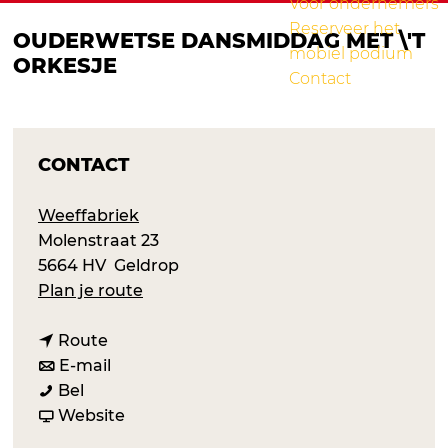
Voor ondernemers
Reserveer het
OUDERWETSE DANSMIDDAG MET \'T
mobiel podium
ORKESJE
Contact
CONTACT
Weeffabriek
Molenstraat 23
5664 HV
Geldrop
n
Plan je route
a
n
a
Route
a
n
r
E-mail
O
a
a
O
Bel
u
r
a
v
u
Website
d
O
r
a
d