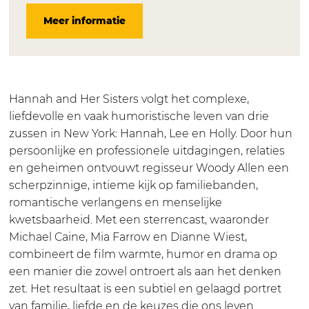
m
i
F
n
m
Meer informatie
k
l
i
F
k
l
m
l
i
l
a
k
m
l
a
s
l
k
m
s
s
a
l
k
s
Hannah and Her Sisters volgt het complexe,
i
s
a
l
i
liefdevolle en vaak humoristische leven van drie
e
s
s
a
e
zussen in New York: Hannah, Lee en Holly. Door hun
k
i
s
s
k
persoonlijke en professionele uitdagingen, relaties
e
e
i
s
e
en geheimen ontvouwt regisseur Woody Allen een
r
k
e
i
r
scherpzinnige, intieme kijk op familiebanden,
+
e
k
e
+
romantische verlangens en menselijke
L
r
e
k
L
kwetsbaarheid. Met een sterrencast, waaronder
u
+
r
e
u
Michael Caine, Mia Farrow en Dianne Wiest,
n
L
+
r
n
combineert de film warmte, humor en drama op
c
u
L
+
c
een manier die zowel ontroert als aan het denken
:
n
u
L
:
zet. Het resultaat is een subtiel en gelaagd portret
H
c
n
u
H
van familie, liefde en de keuzes die ons leven