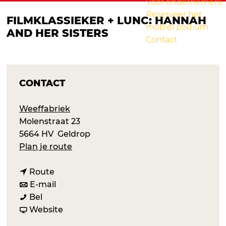
Voor ondernemers
Reserveer het
FILMKLASSIEKER + LUNC: HANNAH
mobiel podium
AND HER SISTERS
Contact
CONTACT
Weeffabriek
Molenstraat 23
5664 HV
Geldrop
n
Plan je route
a
n
a
Route
a
n
r
E-mail
F
a
a
F
Bel
i
r
a
v
i
Website
l
F
r
a
l