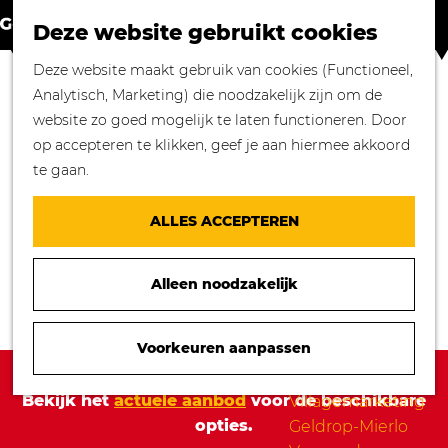
Winkelen in
Z
K
Geldrop-Mierlo
Deze website gebruikt cookies
o
a
M
Bourgondisch
G
Deze website maakt gebruik van cookies (Functioneel,
e
a
e
genieten
a
Analytisch, Marketing) die noodzakelijk zijn om de
k
r
n
Overnachten in
n
website zo goed mogelijk te laten functioneren. Door
e
t
u
Geldrop-Mierlo
a
op accepteren te klikken, geef je aan hiermee akkoord
n
Genieten van
a
te gaan.
cultuur
r
Blogs
d
ALLES ACCEPTEREN
e
Agenda
h
Over ons
Alleen noodzakelijk
o
Mooie verhalen
m
gezocht!
e
Voorkeuren aanpassen
Nieuws
p
Sorry, deze activiteit is niet meer beschikbaar.
Stichting
a
Bekijk het
actuele aanbod
voor de beschikbare
Villagemarketing
g
opties.
Geldrop-Mierlo
e