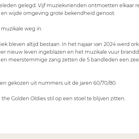
r geleden gelegd. Vijf muziekvrienden ontmoetten elkaar r
n en wijde omgeving grote bekendheid genoot.
n muzikale weg in.
ek bleven altijd bestaan. In het najaar van 2024 werd ork
r nieuw leven ingeblazen en het muzikale vuur brandde 
ums en meerstemmige zang zetten de 5 bandleden een zee
jlen gekozen uit nummers uit de jaren 60/70/80.
the Golden Oldies stil op een stoel te blijven zitten.