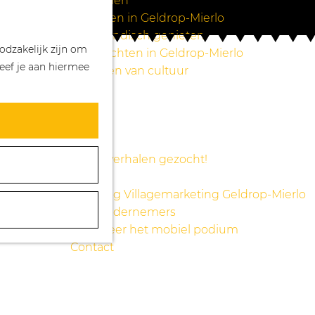
Wandelen
Z
K
Winkelen in Geldrop-Mierlo
o
a
M
Bourgondisch genieten
odzakelijk zijn om
e
a
e
Overnachten in Geldrop-Mierlo
eef je aan hiermee
k
r
n
Genieten van cultuur
e
t
u
Blogs
n
Agenda
Over ons
Mooie verhalen gezocht!
Nieuws
Stichting Villagemarketing Geldrop-Mierlo
Voor ondernemers
Reserveer het mobiel podium
Contact