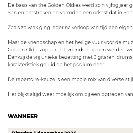
s
e
w
r
s
De basis van the Golden Oldies werd zo’n vijftig jaa
e
t
e
w
e
Son en omstreken en vormden een orkest dat in So
d
s
t
e
d
a
e
s
t
a
Zoals zo vaak ging ieder na verloop van tijd een eige
n
d
e
s
n
s
a
d
e
s
Maar de vriendschap en het heilige vuur voor de muzi
m
n
a
d
m
Golden Oldies opgericht, vriendschappen werden wee
i
s
n
a
i
Dankzij de vrij unieke bezetting met 3 gitaren, dr
d
m
s
n
d
karakteristiek geluid op het podium neer.
d
i
m
s
d
a
d
i
m
a
De repertoire-keuze is een mooie mix van diverse sti
g
d
d
i
g
-
a
d
d
-
Het blijkt altijd weer moeilijk om bij een optreden van 
T
g
a
d
T
h
-
g
a
h
WANNEER
e
T
-
g
e
G
h
T
-
G
o
e
h
T
o