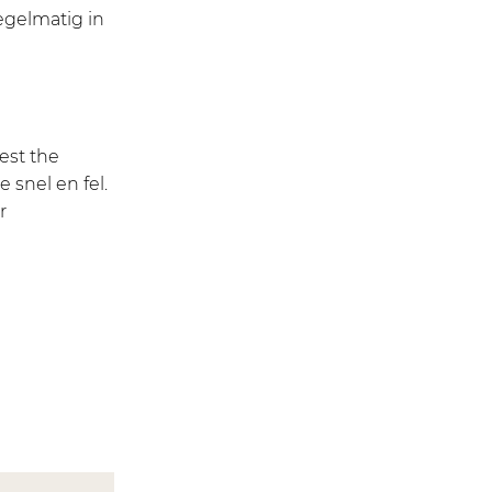
egelmatig in
est the
snel en fel.
r