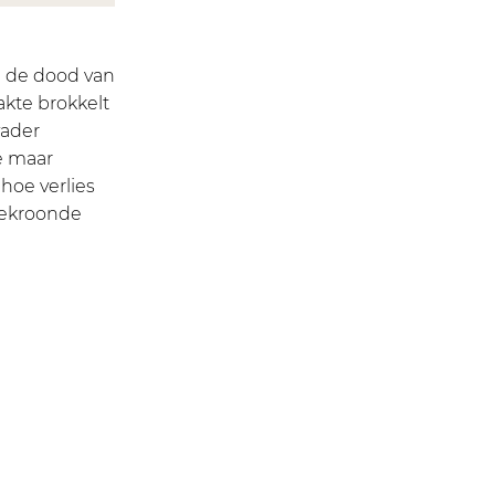
a de dood van
akte brokkelt
vader
le maar
 hoe verlies
bekroonde