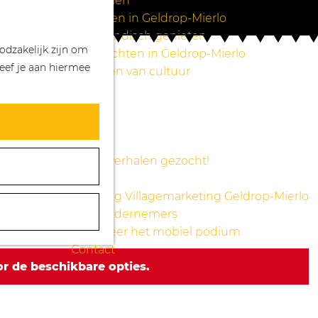
Wandelen
Z
K
Winkelen in Geldrop-Mierlo
o
a
M
Bourgondisch genieten
odzakelijk zijn om
e
a
e
Overnachten in Geldrop-Mierlo
eef je aan hiermee
k
r
n
Genieten van cultuur
e
t
u
Blogs
n
Agenda
Over ons
Mooie verhalen gezocht!
Nieuws
Stichting Villagemarketing Geldrop-Mierlo
Voor ondernemers
Reserveer het mobiel podium
Contact
r de beschikbare opties.