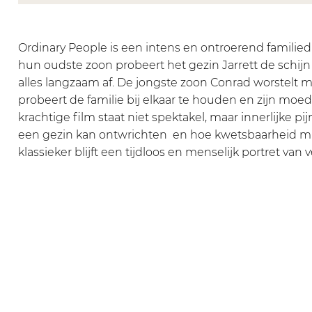
a
k
m
l
a
s
l
k
m
s
s
a
l
k
s
Ordinary People is een intens en ontroerend famili
i
s
a
l
i
hun oudste zoon probeert het gezin Jarrett de schij
e
s
s
a
e
alles langzaam af. De jongste zoon Conrad worstelt m
k
i
s
s
k
probeert de familie bij elkaar te houden en zijn moed
e
e
i
s
e
krachtige film staat niet spektakel, maar innerlijke p
r
k
e
i
r
een gezin kan ontwrichten en hoe kwetsbaarheid mi
:
e
k
e
:
klassieker blijft een tijdloos en menselijk portret van v
O
r
e
k
O
r
:
r
e
r
d
O
:
r
d
i
r
O
:
i
n
d
r
O
n
a
i
d
r
a
r
n
i
d
r
y
a
n
i
y
P
r
a
n
P