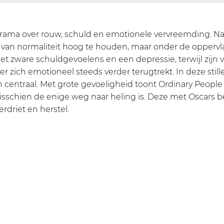
edrama over rouw, schuld en emotionele vervreemding. N
n van normaliteit hoog te houden, maar onder de oppervl
et zware schuldgevoelens en een depressie, terwijl zijn 
er zich emotioneel steeds verder terugtrekt. In deze stil
ijn centraal. Met grote gevoeligheid toont Ordinary People
sschien de enige weg naar heling is. Deze met Oscars 
erdriet en herstel.