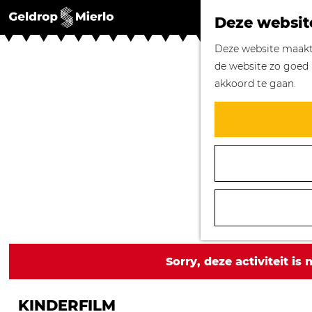
Deze websit
G
Deze website maakt 
a
de website zo goed 
n
akkoord te gaan.
a
a
r
d
e
h
o
m
e
p
Sorry, deze activiteit is
a
g
KINDERFILM
e