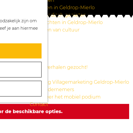
Wandelen
Z
K
Winkelen in Geldrop-Mierlo
o
a
M
Bourgondisch genieten
odzakelijk zijn om
e
a
e
Overnachten in Geldrop-Mierlo
eef je aan hiermee
k
r
n
Genieten van cultuur
e
t
u
Blogs
n
Agenda
Over ons
Mooie verhalen gezocht!
Nieuws
Stichting Villagemarketing Geldrop-Mierlo
Voor ondernemers
Reserveer het mobiel podium
Contact
r de beschikbare opties.