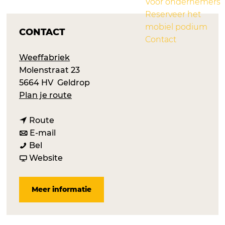
Voor ondernemers
Reserveer het
mobiel podium
CONTACT
Contact
Weeffabriek
Molenstraat 23
5664 HV
Geldrop
n
Plan je route
a
n
a
Route
a
n
r
E-mail
E
a
a
E
Bel
e
r
a
v
e
Website
n
E
r
a
n
d
e
E
n
d
Meer informatie
o
n
e
E
o
r
d
n
e
r
p
o
d
n
p