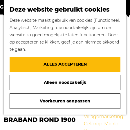
Winkelen in
Z
K
Geldrop-Mierlo
Deze website gebruikt cookies
o
a
M
Bourgondisch
G
Deze website maakt gebruik van cookies (Functioneel,
e
a
e
genieten
a
Analytisch, Marketing) die noodzakelijk zijn om de
k
r
n
Overnachten in
n
website zo goed mogelijk te laten functioneren. Door
e
t
u
Geldrop-Mierlo
a
op accepteren te klikken, geef je aan hiermee akkoord
n
Genieten van
a
te gaan.
cultuur
r
Blogs
d
ALLES ACCEPTEREN
e
Agenda
h
Over ons
Alleen noodzakelijk
o
Mooie verhalen
m
gezocht!
e
Voorkeuren aanpassen
Nieuws
p
Stichting
EEN DORPSNOTARIS IN ZUIDOOST
a
Villagemarketing
BRABAND ROND 1900
g
Geldrop-Mierlo
e