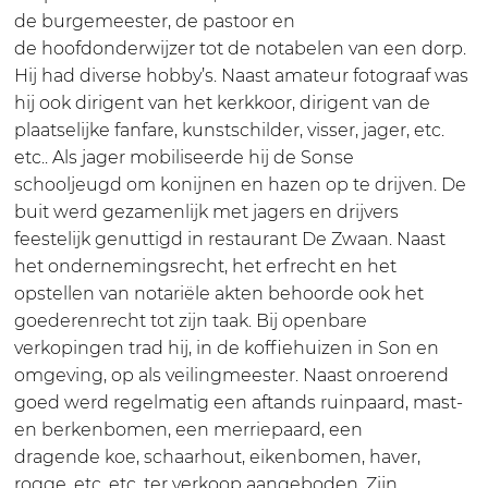
B
s
o
o
B
de burgemeester, de pastoor en
r
t
s
o
r
de hoofdonderwijzer tot de notabelen van een dorp.
a
B
t
s
a
Hij had diverse hobby’s. Naast amateur fotograaf was
b
r
B
t
b
hij ook dirigent van het kerkkoor, dirigent van de
a
a
r
B
a
plaatselijke fanfare, kunstschilder, visser, jager, etc.
n
b
a
r
n
etc.. Als jager mobiliseerde hij de Sonse
d
a
b
a
d
schooljeugd om konijnen en hazen op te drijven. De
r
n
a
b
r
buit werd gezamenlijk met jagers en drijvers
o
d
n
a
o
feestelijk genuttigd in restaurant De Zwaan. Naast
n
r
d
n
n
het ondernemingsrecht, het erfrecht en het
d
o
r
d
d
opstellen van notariële akten behoorde ook het
1
n
o
r
1
goederenrecht tot zijn taak. Bij openbare
9
d
n
o
9
verkopingen trad hij, in de koffiehuizen in Son en
0
1
d
n
0
omgeving, op als veilingmeester. Naast onroerend
0
9
1
d
0
goed werd regelmatig een aftands ruinpaard, mast-
0
9
1
en berkenbomen, een merriepaard, een
0
0
9
dragende koe, schaarhout, eikenbomen, haver,
0
0
rogge, etc. etc. ter verkoop aangeboden. Zijn