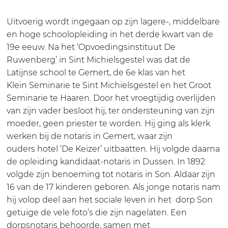
s
r
o
d
s
n
p
r
o
n
Uitvoerig wordt ingegaan op zijn lagere-, middelbare
o
s
p
r
o
en hoge schoolopleiding in het derde kwart van de
t
n
s
p
t
19e eeuw. Na het ‘Opvoedingsinstituut De
a
o
n
s
a
Ruwenberg’ in Sint Michielsgestel was dat de
r
t
o
n
r
Latijnse school te Gemert, de 6e klas van het
i
a
t
o
i
Klein Seminarie te Sint Michielsgestel en het Groot
s
r
a
t
s
Seminarie te Haaren. Door het vroegtijdig overlijden
i
i
r
a
i
van zijn vader besloot hij, ter ondersteuning van zijn
n
s
i
r
n
moeder, geen priester te worden. Hij ging als klerk
Z
i
s
i
Z
werken bij de notaris in Gemert, waar zijn
u
n
i
s
u
ouders hotel ‘De Keizer’ uitbaatten. Hij volgde daarna
i
Z
n
i
i
de opleiding kandidaat-notaris in Dussen. In 1892
d
u
Z
n
d
volgde zijn benoeming tot notaris in Son. Aldaar zijn
o
i
u
Z
o
16 van de 17 kinderen geboren. Als jonge notaris nam
o
d
i
u
o
hij volop deel aan het sociale leven in het dorp Son
s
o
d
i
s
getuige de vele foto’s die zijn nagelaten. Een
t
o
o
d
t
dorpsnotaris behoorde, samen met