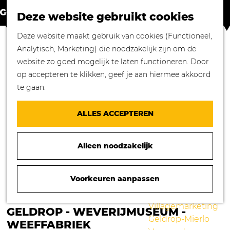
Winkelen in
Z
K
Geldrop-Mierlo
Deze website gebruikt cookies
o
a
M
Bourgondisch
G
Deze website maakt gebruik van cookies (Functioneel,
e
a
e
genieten
a
Analytisch, Marketing) die noodzakelijk zijn om de
k
r
n
Overnachten in
n
website zo goed mogelijk te laten functioneren. Door
e
t
u
Geldrop-Mierlo
a
op accepteren te klikken, geef je aan hiermee akkoord
n
Genieten van
a
te gaan.
cultuur
r
Blogs
d
ALLES ACCEPTEREN
e
Agenda
h
Over ons
Alleen noodzakelijk
o
Mooie verhalen
m
gezocht!
e
Voorkeuren aanpassen
Nieuws
p
Stichting
ZOMERARRANGEMENT KASTEEL
a
Villagemarketing
GELDROP - WEVERIJMUSEUM -
g
Geldrop-Mierlo
WEEFFABRIEK
e