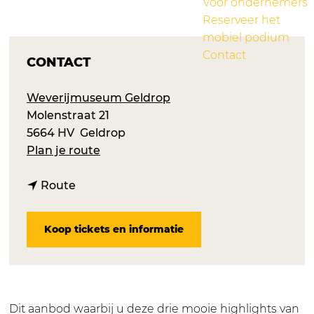
Voor ondernemers
Reserveer het
mobiel podium
Contact
CONTACT
Weverijmuseum Geldrop
Molenstraat 21
5664 HV
Geldrop
n
Plan je route
a
n
a
Route
a
r
a
Z
Koop tickets en informatie
r
o
Z
m
o
e
m
r
e
a
Dit aanbod waarbij u deze drie mooie highlights van