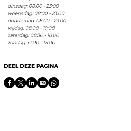
dinsdag: 08:00 - 23:00
woensdag: 08:00 - 23:00
donderdag: 08:00 - 23:00
vrijdag: 08:00 - 19:00
zaterdag: 08:30 - 18:00
zondag: 12:00 - 18:00
DEEL DEZE PAGINA
D
D
D
D
D
e
e
e
e
e
e
e
e
e
e
l
l
l
l
l
d
d
d
d
d
e
e
e
e
e
z
z
z
z
z