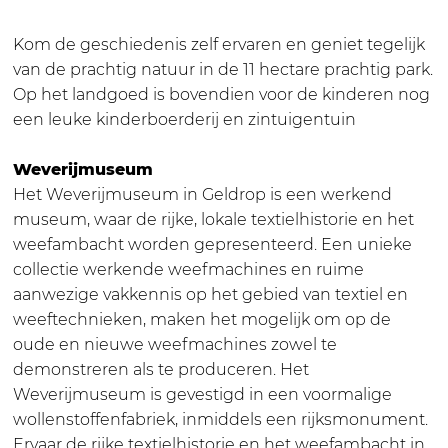
L
E
G
L
Kom de geschiedenis zelf ervaren en geniet tegelijk
E
D
van de prachtig natuur in de 11 hectare prachtig park.
L
R
Op het landgoed is bovendien voor de kinderen nog
D
O
een leuke kinderboerderij en zintuigentuin
R
P
O
-
Weverijmuseum
P
W
Het Weverijmuseum in Geldrop is een werkend
-
E
museum, waar de rijke, lokale textielhistorie en het
W
V
weefambacht worden gepresenteerd. Een unieke
E
E
collectie werkende weefmachines en ruime
V
R
aanwezige vakkennis op het gebied van textiel en
E
I
weeftechnieken, maken het mogelijk om op de
R
J
oude en nieuwe weefmachines zowel te
I
M
demonstreren als te produceren. Het
J
U
Weverijmuseum is gevestigd in een voormalige
M
S
wollenstoffenfabriek, inmiddels een rijksmonument.
U
E
Ervaar de rijke textielhistorie en het weefambacht in