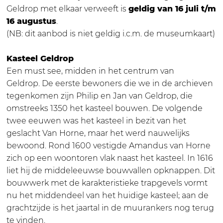
r
r
Geldrop met elkaar verweeft is
geldig van 16 juli t/m
a
r
16 augustus
.
r
a
(NB: dit aanbod is niet geldig i.c.m. de museumkaart)
r
n
a
g
Kasteel Geldrop
n
e
Een must see, midden in het centrum van
g
m
Geldrop. De eerste bewoners die we in de archieven
e
e
tegenkomen zijn Philip en Jan van Geldrop, die
m
n
omstreeks 1350 het kasteel bouwen. De volgende
e
t
twee eeuwen was het kasteel in bezit van het
n
K
geslacht Van Horne, maar het werd nauwelijks
t
A
bewoond. Rond 1600 vestigde Amandus van Horne
K
S
zich op een woontoren vlak naast het kasteel. In 1616
A
T
liet hij de middeleeuwse bouwvallen opknappen. Dit
S
E
bouwwerk met de karakteristieke trapgevels vormt
T
E
nu het middendeel van het huidige kasteel; aan de
E
L
grachtzijde is het jaartal in de muurankers nog terug
E
G
te vinden.