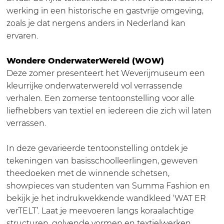
S
U
werking in een historische en gastvrije omgeving,
E
M
zoals je dat nergens anders in Nederland kan
U
-
ervaren.
M
W
-
E
Wondere OnderwaterWereld (WOW)
W
E
Deze zomer presenteert het Weverijmuseum een
E
F
kleurrijke onderwaterwereld vol verrassende
E
F
verhalen. Een zomerse tentoonstelling voor alle
F
A
liefhebbers van textiel en iedereen die zich wil laten
F
B
verrassen.
A
R
B
I
In deze gevarieerde tentoonstelling ontdek je
R
E
tekeningen van basisschoolleerlingen, geweven
I
K
theedoeken met de winnende schetsen,
E
showpieces van studenten van Summa Fashion en
K
bekijk je het indrukwekkende wandkleed ‘WAT ER
verTELT’. Laat je meevoeren langs koraalachtige
structuren, golvende vormen en textielwerken