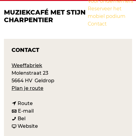
Voor ondernemers
Reserveer het
MUZIEKCAFÉ MET STIJN
mobiel podium
CHARPENTIER
Contact
CONTACT
Weeffabriek
Molenstraat 23
5664 HV
Geldrop
n
Plan je route
a
n
a
Route
a
n
r
E-mail
M
a
a
M
Bel
u
r
a
v
u
Website
z
M
r
a
z