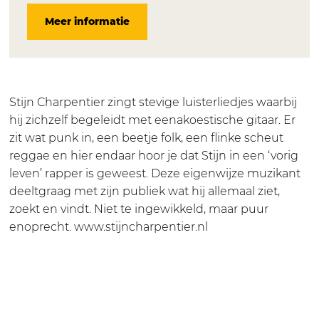
i
u
M
n
i
Meer informatie
e
z
u
M
e
k
i
z
u
k
c
e
i
z
c
a
k
e
i
a
f
c
k
e
f
Stijn Charpentier zingt stevige luisterliedjes waarbij
é
a
c
k
é
hij zichzelf begeleidt met eenakoestische gitaar. Er
m
f
a
c
m
zit wat punk in, een beetje folk, een flinke scheut
e
é
f
a
e
reggae en hier endaar hoor je dat Stijn in een ‘vorig
t
m
é
f
t
leven’ rapper is geweest. Deze eigenwijze muzikant
S
e
m
é
S
deeltgraag met zijn publiek wat hij allemaal ziet,
t
t
e
m
t
zoekt en vindt. Niet te ingewikkeld, maar puur
i
S
t
e
i
enoprecht. www.stijncharpentier.nl
j
t
S
t
j
n
i
t
S
n
C
j
i
t
C
h
n
j
i
h
a
C
n
j
a