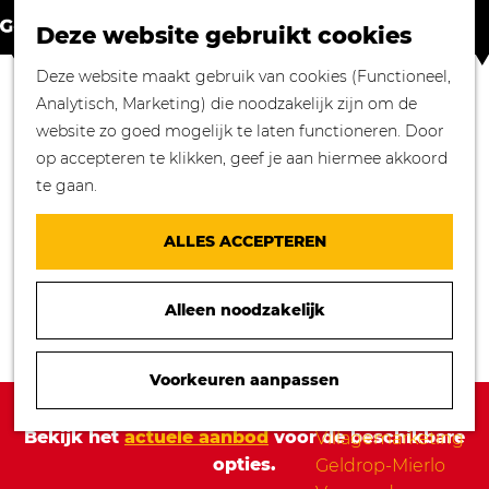
Winkelen in
Z
K
Geldrop-Mierlo
Deze website gebruikt cookies
o
a
M
Bourgondisch
G
Deze website maakt gebruik van cookies (Functioneel,
e
a
e
genieten
a
Analytisch, Marketing) die noodzakelijk zijn om de
k
r
n
Overnachten in
n
website zo goed mogelijk te laten functioneren. Door
e
t
u
Geldrop-Mierlo
a
op accepteren te klikken, geef je aan hiermee akkoord
n
Genieten van
a
te gaan.
cultuur
r
Blogs
d
ALLES ACCEPTEREN
e
Agenda
h
Over ons
Alleen noodzakelijk
o
Mooie verhalen
m
gezocht!
e
Voorkeuren aanpassen
Nieuws
p
Sorry, deze activiteit is niet meer beschikbaar.
Stichting
a
Bekijk het
actuele aanbod
voor de beschikbare
Villagemarketing
g
opties.
Geldrop-Mierlo
e