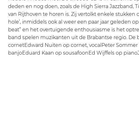
deden en nog doen, zoals de High Sierra Jazzband, Ti
van Rijthoven te horen is. Zij vertolkt enkele stukke
hole’, inmiddels ook al weer een paar jaar geleden 
beat” en het overtuigende enthousiasme is het optr
band spelen muzikanten uit de Brabantse regio. De b
cornetEdward Nuiten op cornet, vocalPeter Sommer 
banjoEduard Kaan op sousafoonEd Wijffels op piano