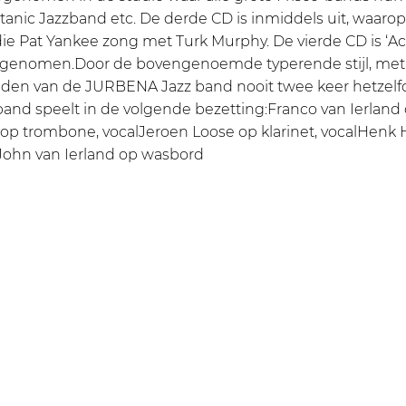
tanic Jazzband etc. De derde CD is inmiddels uit, waaro
n die Pat Yankee zong met Turk Murphy. De vierde CD is ‘Ac
opgenomen.Door de bovengenoemde typerende stijl, met s
eden van de JURBENA Jazz band nooit twee keer hetzelf
and speelt in de volgende bezetting:Franco van Ierland
op trombone, vocalJeroen Loose op klarinet, vocalHen
John van Ierland op wasbord