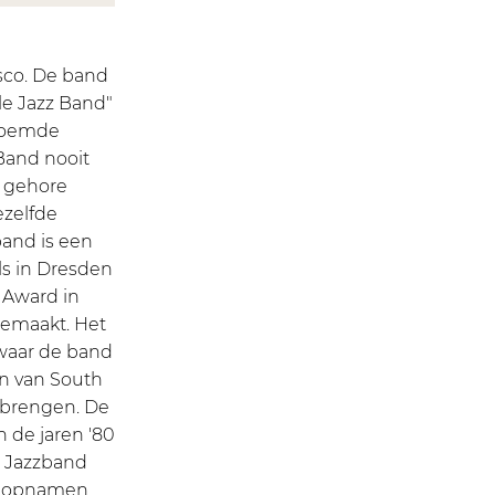
isco. De band
le Jazz Band"
enoemde
Band nooit
n gehore
ezelfde
band is een
ls in Dresden
 Award in
gemaakt. Het
 waar de band
n van South
 brengen. De
 de jaren '80
o Jazzband
un opnamen