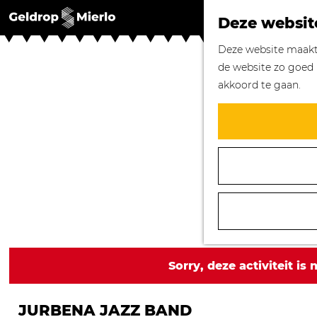
Deze websit
G
Deze website maakt 
a
de website zo goed 
n
akkoord te gaan.
a
a
r
d
e
h
o
m
e
p
Sorry, deze activiteit is
a
g
JURBENA JAZZ BAND
e