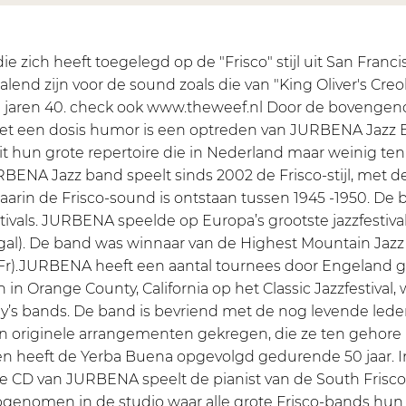
 zich heeft toegelegd op de "Frisco" stijl uit San Franc
lend zijn voor de sound zoals die van "King Oliver's Creo
 de jaren 40. check ook www.theweef.nl Door de boveng
met een dosis humor is een optreden van JURBENA Jazz 
t hun grote repertoire die in Nederland maar weinig te
NA Jazz band speelt sinds 2002 de Frisco-stijl, met d
aarin de Frisco-sound is ontstaan tussen 1945 -1950. De 
stivals. JURBENA speelde op Europa’s grootste jazzfestiva
tugal). De band was winnaar van de Highest Mountain Jazz
 (Fr).JURBENA heeft een aantal tournees door Engeland 
in Orange County, California op het Classic Jazzfestival,
s bands. De band is bevriend met de nog levende lede
den originele arrangementen gekregen, die ze ten gehore
en heeft de Yerba Buena opgevolgd gedurende 50 jaar. In
ste CD van JURBENA speelt de pianist van de South Frisc
opgenomen in de studio waar alle grote Frisco-bands h