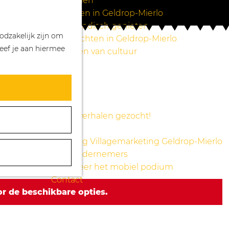
Wandelen
Z
K
Winkelen in Geldrop-Mierlo
o
a
M
Bourgondisch genieten
odzakelijk zijn om
e
a
e
Overnachten in Geldrop-Mierlo
eef je aan hiermee
k
r
n
Genieten van cultuur
e
t
u
Blogs
n
Agenda
Over ons
Mooie verhalen gezocht!
Nieuws
Stichting Villagemarketing Geldrop-Mierlo
Voor ondernemers
Reserveer het mobiel podium
Contact
r de beschikbare opties.