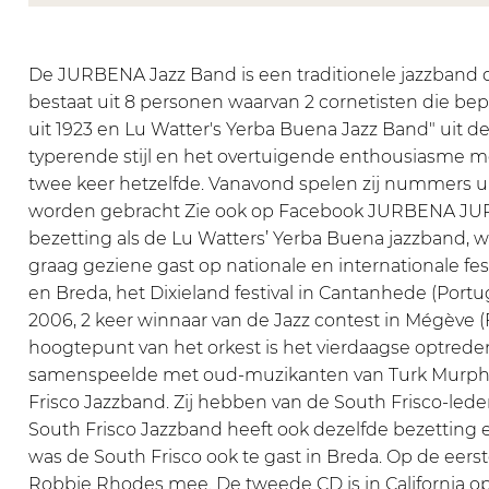
A
E
B
R
A
J
N
E
B
J
a
A
N
E
a
De JURBENA Jazz Band is een traditionele jazzband die
z
J
A
N
z
bestaat uit 8 personen waarvan 2 cornetisten die bepa
z
a
J
A
z
uit 1923 en Lu Watter's Yerba Buena Jazz Band" uit
B
z
a
J
B
typerende stijl en het overtuigende enthousiasme 
a
z
z
a
a
twee keer hetzelfde. Vanavond spelen zij nummers ui
n
B
z
z
n
worden gebracht Zie ook op Facebook JURBENA JURBE
d
a
B
z
d
bezetting als de Lu Watters’ Yerba Buena jazzband, w
n
a
B
graag geziene gast op nationale en internationale fe
d
n
a
en Breda, het Dixieland festival in Cantanhede (Por
d
n
2006, 2 keer winnaar van de Jazz contest in Mégève
d
hoogtepunt van het orkest is het vierdaagse optreden 
samenspeelde met oud-muzikanten van Turk Murphy’
Frisco Jazzband. Zij hebben van de South Frisco-le
South Frisco Jazzband heeft ook dezelfde bezetting 
was de South Frisco ook te gast in Breda. Op de eer
Robbie Rhodes mee. De tweede CD is in California 