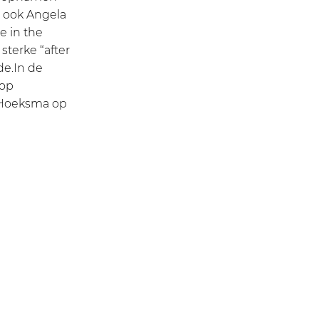
p ook Angela
e in the
terke “after
de.In de
 op
k Hoeksma op