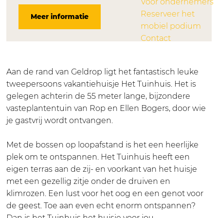
Voor ondernemers
H
t
c
Reserveer het
Meer informatie
e
T
e
mobiel podium
t
u
b
Contact
T
i
o
u
n
o
i
h
k
Aan de rand van Geldrop ligt het fantastisch leuke
n
u
H
tweepersoons vakantiehuisje Het Tuinhuis. Het is
h
i
e
gelegen achterin de 55 meter lange, bijzondere
u
s
t
vasteplantentuin van Rop en Ellen Bogers, door wie
i
T
je gastvrij wordt ontvangen.
s
u
i
Met de bossen op loopafstand is het een heerlijke
n
plek om te ontspannen. Het Tuinhuis heeft een
h
eigen terras aan de zij- en voorkant van het huisje
u
met een gezellig zitje onder de druiven en
i
klimrozen. Een lust voor het oog en een genot voor
s
de geest. Toe aan even echt enorm ontspannen?
Dan is het Tuinhuis het huisje voor jou.