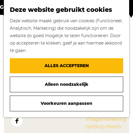
Winkelen in
Z
K
Geldrop-Mierlo
Deze website gebruikt cookies
o
a
M
Bourgondisch
G
Deze website maakt gebruik van cookies (Functioneel,
e
a
e
genieten
HET TUINHUIS
a
Analytisch, Marketing) die noodzakelijk zijn om de
k
r
n
Overnachten in
n
website zo goed mogelijk te laten functioneren. Door
e
t
u
Geldrop-Mierlo
a
op accepteren te klikken, geef je aan hiermee akkoord
n
Genieten van
a
te gaan.
cultuur
CONTACT
r
Blogs
d
ALLES ACCEPTEREN
e
Het Tuinhuis
Agenda
h
Hout West 6
Over ons
Alleen noodzakelijk
o
5664 EW
Geldrop
Mooie verhalen
m
n
Plan je route
gezocht!
e
a
Voorkeuren aanpassen
Nieuws
p
n
a
Route
Stichting
a
a
r
Villagemarketing
g
a
H
F
Geldrop-Mierlo
e
r
e
a