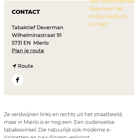
Voor ondernemers
Reserveer het
CONTACT
mobiel podium
Contact
Tabaktief Deverman
Wilhelminastraat 91
5731 EN
Mierlo
n
Plan je route
a
n
a
Route
a
r
a
T
F
r
a
a
T
b
c
a
a
e
b
k
b
Ze verdwijnen links en rechts uit het straatbeeld,
a
s
o
maar in Mierlo is er nog een. Een ouderwetse
k
p
o
tabakswinkel. Die natuurlijk ook moderne e-
s
e
k
sigaretten en navullingen verkoopt.