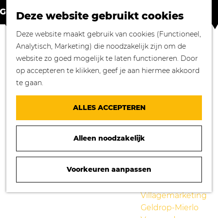
Winkelen in
Z
K
Geldrop-Mierlo
Deze website gebruikt cookies
o
a
M
Bourgondisch
G
Deze website maakt gebruik van cookies (Functioneel,
e
a
e
genieten
a
Analytisch, Marketing) die noodzakelijk zijn om de
k
r
n
Overnachten in
n
website zo goed mogelijk te laten functioneren. Door
e
t
u
Geldrop-Mierlo
a
op accepteren te klikken, geef je aan hiermee akkoord
n
Genieten van
a
te gaan.
cultuur
r
Blogs
d
ALLES ACCEPTEREN
e
Agenda
h
Over ons
Alleen noodzakelijk
o
Mooie verhalen
m
gezocht!
e
Voorkeuren aanpassen
Nieuws
p
Stichting
TABAKSPECIAALZAAK DREVERMAN
a
Villagemarketing
g
Geldrop-Mierlo
e