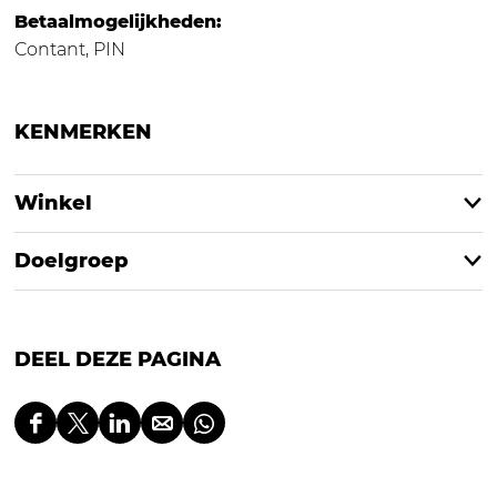
Betaalmogelijkheden:
Contant, PIN
KENMERKEN
Winkel
Doelgroep
DEEL DEZE PAGINA
D
D
D
D
D
e
e
e
e
e
e
e
e
e
e