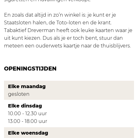
p
c
T
e
i
a
En zoals dat altijd in zo’n winkel is: je kunt er je
c
a
b
Staatsloten halen, de Toto-loten en de krant.
i
a
a
Tabaktief Dreverman heeft ook leuke kaarten waar je
a
l
k
uit kunt kiezen. Dus als je er toch bent, stuur dan
a
z
s
meteen een ouderwets kaartje naar de thuisblijvers.
l
a
p
z
a
e
a
k
OPENINGSTIJDEN
c
a
D
i
k
r
a
Elke maandag
D
e
a
gesloten
r
v
l
e
e
Elke dinsdag
z
v
r
10.00 - 12.30 uur
a
e
m
13.00 - 18.00 uur
a
r
a
k
Elke woensdag
m
n
D