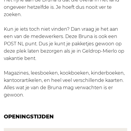
e
d
B
ongeveer hetzelfde is. Je hoeft dus nooit ver te
l
r
r
zoeken.
d
o
u
r
p
n
Kun je iets toch niet vinden? Dan vraag je het aan
o
a
een van de medewerkers. Deze Bruna is ook een
p
G
POST NL punt. Dus je kunt je pakketjes gewoon op
e
deze plek laten bezorgen als je in Geldrop-Mierlo op
l
vakantie bent.
d
r
Magazines, leesboeken, kookboeken, kinderboeken,
o
kantoorartikelen, en heel veel verschillende kaarten.
p
Alles wat je van de Bruna mag verwachten is er
gewoon.
OPENINGSTIJDEN