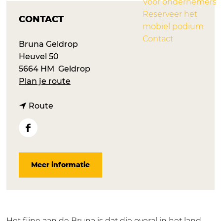
Voor ondernemers
Reserveer het
CONTACT
mobiel podium
Contact
Bruna Geldrop
Heuvel 50
5664 HM
Geldrop
n
Plan je route
a
n
a
Route
a
r
a
B
F
r
r
a
B
u
c
Meer informatie
r
n
e
u
a
b
n
G
o
a
e
o
G
l
k
Het fijne aan de Bruna is dat die overal in het land