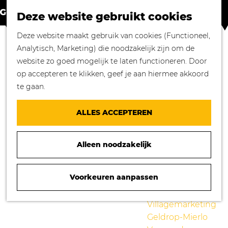
Winkelen in
Z
K
Geldrop-Mierlo
Deze website gebruikt cookies
o
a
M
Bourgondisch
G
Deze website maakt gebruik van cookies (Functioneel,
e
a
e
genieten
a
Analytisch, Marketing) die noodzakelijk zijn om de
k
r
n
Overnachten in
n
website zo goed mogelijk te laten functioneren. Door
e
t
u
Geldrop-Mierlo
a
op accepteren te klikken, geef je aan hiermee akkoord
n
Genieten van
a
te gaan.
cultuur
r
Blogs
d
ALLES ACCEPTEREN
e
Agenda
h
Over ons
Alleen noodzakelijk
o
Mooie verhalen
m
gezocht!
e
Voorkeuren aanpassen
Nieuws
p
Stichting
BRUNA GELDROP
a
Villagemarketing
g
Geldrop-Mierlo
e