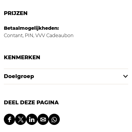
PRIJZEN
Betaalmogelijkheden:
Contant, PIN, VVV Cadeaubon
KENMERKEN
Doelgroep
DEEL DEZE PAGINA
D
D
D
D
D
e
e
e
e
e