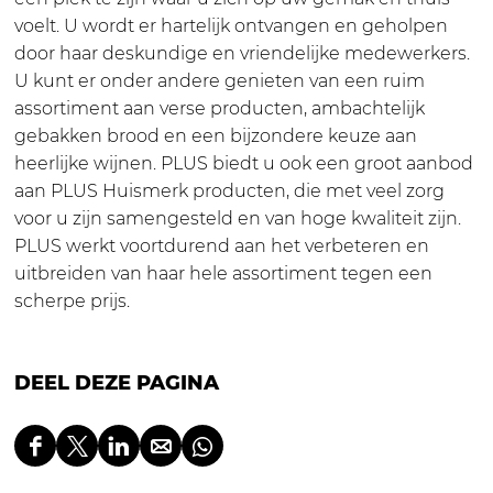
r
e
o
k
a
voelt. U wordt er hartelijk ontvangen en geholpen
l
r
P
m
door haar deskundige en vriendelijke medewerkers.
o
l
l
P
U kunt er onder andere genieten van een ruim
o
u
l
assortiment aan verse producten, ambachtelijk
s
u
gebakken brood en een bijzondere keuze aan
M
s
heerlijke wijnen. PLUS biedt u ook een groot aanbod
i
M
aan PLUS Huismerk producten, die met veel zorg
e
i
voor u zijn samengesteld en van hoge kwaliteit zijn.
r
e
PLUS werkt voortdurend aan het verbeteren en
l
r
uitbreiden van haar hele assortiment tegen een
o
l
scherpe prijs.
o
DEEL DEZE PAGINA
D
D
D
D
D
e
e
e
e
e