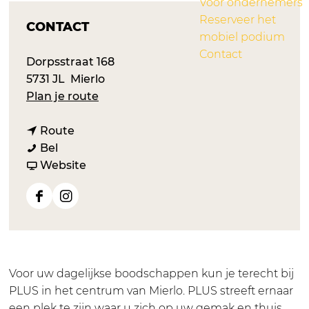
Voor ondernemers
Reserveer het
CONTACT
mobiel podium
Contact
Dorpsstraat 168
5731 JL
Mierlo
n
Plan je route
a
n
a
Route
P
a
r
Bel
l
a
v
P
Website
u
r
a
l
s
P
n
u
F
I
M
l
P
s
a
n
i
u
l
M
c
s
e
s
u
i
e
t
r
M
s
e
b
a
Voor uw dagelijkse boodschappen kun je terecht bij
l
i
M
r
o
g
PLUS in het centrum van Mierlo. PLUS streeft ernaar
o
e
i
l
o
r
een plek te zijn waar u zich op uw gemak en thuis