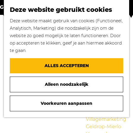
Winkelen in
Z
K
Geldrop-Mierlo
Deze website gebruikt cookies
o
a
M
Bourgondisch
G
Deze website maakt gebruik van cookies (Functioneel,
e
a
e
genieten
a
Analytisch, Marketing) die noodzakelijk zijn om de
k
r
n
Overnachten in
n
website zo goed mogelijk te laten functioneren. Door
e
t
u
Geldrop-Mierlo
a
op accepteren te klikken, geef je aan hiermee akkoord
n
Genieten van
a
te gaan.
cultuur
r
Blogs
d
ALLES ACCEPTEREN
e
Agenda
h
Over ons
Alleen noodzakelijk
o
Mooie verhalen
m
gezocht!
e
Voorkeuren aanpassen
Nieuws
p
Stichting
PLUS MIERLO
a
Villagemarketing
g
Geldrop-Mierlo
e