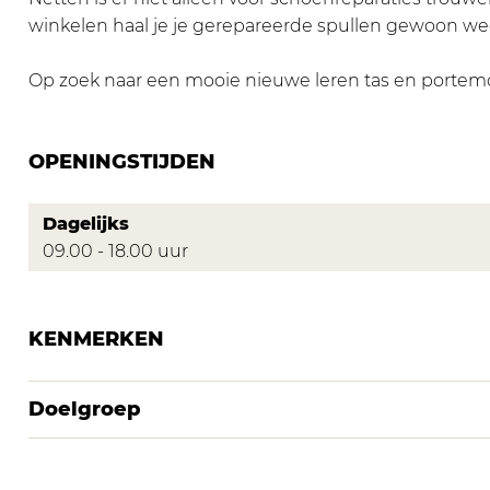
s
r
S
winkelen haal je je gerepareerde spullen gewoon we
e
v
c
r
i
h
Op zoek naar een mooie nieuwe leren tas en portemo
v
c
o
i
e
e
c
N
OPENINGSTIJDEN
n
e
e
s
N
t
e
Dagelijks
e
t
r
09.00 - 18.00 uur
t
e
v
t
n
i
e
c
KENMERKEN
n
e
N
e
Doelgroep
t
t
e