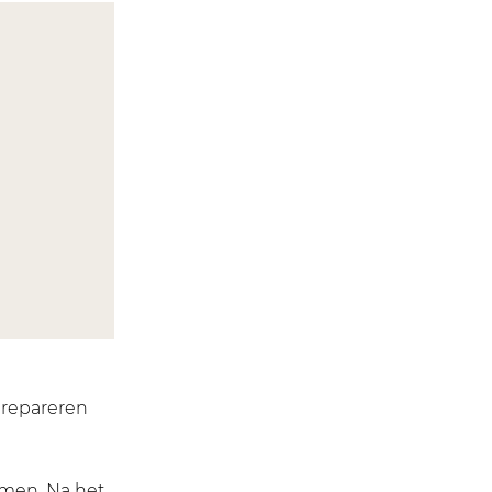
n repareren
iemen. Na het