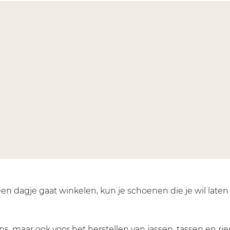
een dagje gaat winkelen, kun je schoenen die je wil late
ns, maar ook voor het herstellen van jassen, tassen en r