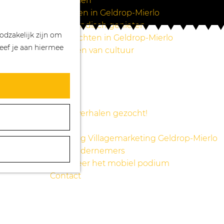
Wandelen
Z
K
Winkelen in Geldrop-Mierlo
o
a
M
Bourgondisch genieten
odzakelijk zijn om
e
a
e
Overnachten in Geldrop-Mierlo
eef je aan hiermee
k
r
n
Genieten van cultuur
e
t
u
Blogs
n
Agenda
Over ons
Mooie verhalen gezocht!
Nieuws
Stichting Villagemarketing Geldrop-Mierlo
Voor ondernemers
Reserveer het mobiel podium
Contact