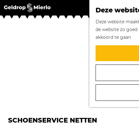
Deze websit
G
Deze website maakt 
a
de website zo goed 
n
akkoord te gaan.
a
a
r
d
e
h
o
m
e
p
SCHOENSERVICE NETTEN
a
g
e