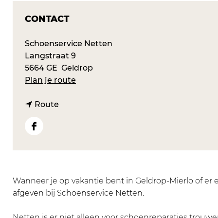
CONTACT
Schoenservice Netten
Langstraat 9
5664 GE
Geldrop
n
Plan je route
a
n
a
Route
a
r
a
S
F
r
c
a
S
h
c
c
o
e
h
e
b
Wanneer je op vakantie bent in Geldrop-Mierlo of er 
o
n
o
afgeven bij Schoenservice Netten.
e
s
o
n
e
k
Netten is er niet alleen voor schoenreparaties trouwe