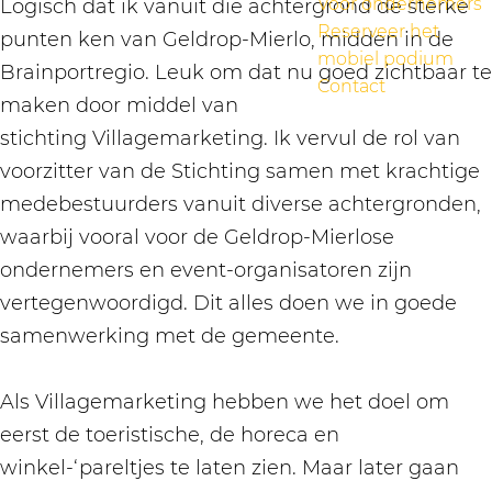
Voor ondernemers
Logisch dat ik vanuit die achtergrond de sterke
Reserveer het
punten ken van Geldrop-Mierlo, midden in de
mobiel podium
Brainportregio. Leuk om dat nu goed zichtbaar te
Contact
maken door middel van
stichting Villagemarketing. Ik vervul de rol van
voorzitter van de Stichting samen met krachtige
medebestuurders vanuit diverse achtergronden,
waarbij vooral voor de Geldrop-Mierlose
ondernemers en event-organisatoren zijn
vertegenwoordigd. Dit alles doen we in goede
samenwerking met de gemeente.
Als Villagemarketing hebben we het doel om
eerst de toeristische, de horeca en
winkel-‘pareltjes te laten zien. Maar later gaan