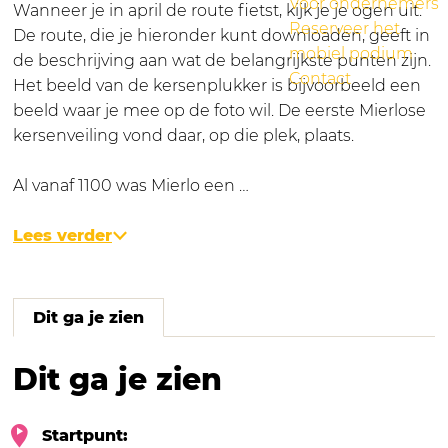
Voor ondernemers
Wanneer je in april de route fietst, kijk je je ogen uit.
Reserveer het
De route, die je hieronder kunt downloaden, geeft in
mobiel podium
de beschrijving aan wat de belangrijkste punten zijn.
Contact
Het beeld van de kersenplukker is bijvoorbeeld een
beeld waar je mee op de foto wil. De eerste Mierlose
kersenveiling vond daar, op die plek, plaats.
Al vanaf 1100 was Mierlo een …
Lees verder
Dit ga je zien
Dit ga je zien
Startpunt: