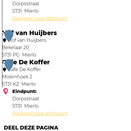
Dorpsstraat
5731
Mierlo
Navigeer naar startpunt
Hof van Huijbers
1
Hof van Huijbers
Bekelaar 20
5731 PG
Mierlo
Cafe De Koffer
H
2
o
Cafe De Koffer
f
Molenhoek 2
v
5731 KZ
Mierlo
a
C
Eindpunt:
n
a
Dorpsstraat
H
f
5731
Mierlo
u
e
Navigeer naar eindpunt
i
D
DEEL DEZE PAGINA
j
e