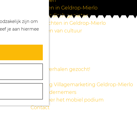
Wandelen
Z
K
Winkelen in Geldrop-Mierlo
o
a
M
Bourgondisch genieten
odzakelijk zijn om
e
a
e
Overnachten in Geldrop-Mierlo
eef je aan hiermee
k
r
n
Genieten van cultuur
e
t
u
Blogs
n
Agenda
Over ons
Mooie verhalen gezocht!
Nieuws
Stichting Villagemarketing Geldrop-Mierlo
Voor ondernemers
Reserveer het mobiel podium
Contact