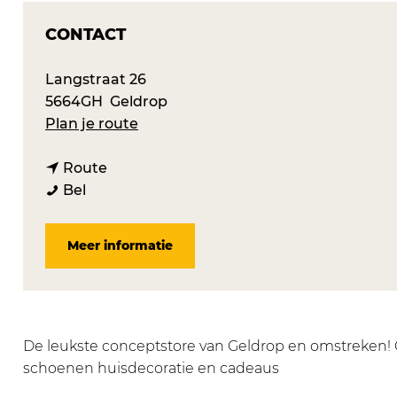
CONTACT
Langstraat 26
5664GH
Geldrop
n
Plan je route
a
n
a
Route
G
a
r
Bel
l
a
G
i
r
l
Meer informatie
t
G
i
t
l
t
e
i
t
r
t
e
z
t
r
De leukste conceptstore van Geldrop en omstreken! G
G
e
z
schoenen huisdecoratie en cadeaus
e
r
G