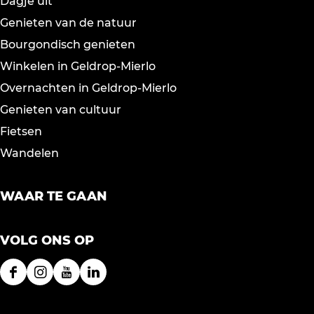
Dagje uit
Genieten van de natuur
Bourgondisch genieten
Winkelen in Geldrop-Mierlo
Overnachten in Geldrop-Mierlo
Genieten van cultuur
Fietsen
Wandelen
WAAR TE GAAN
VOLG ONS OP
F
I
Y
L
a
n
o
i