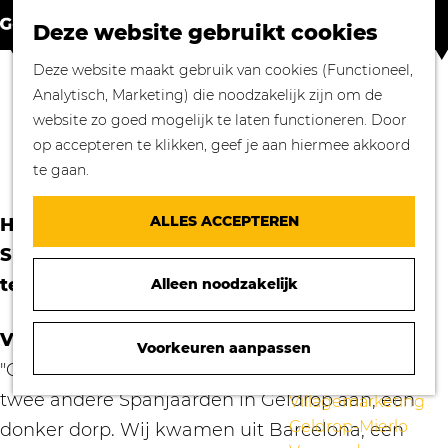
Winkelen in
Z
K
Geldrop-Mierlo
Deze website gebruikt cookies
o
a
M
Bourgondisch
G
Deze website maakt gebruik van cookies (Functioneel,
e
a
e
genieten
a
Analytisch, Marketing) die noodzakelijk zijn om de
k
r
n
Overnachten in
SPAANSE ARBEIDERS BIJ
n
website zo goed mogelijk te laten functioneren. Door
e
t
u
Geldrop-Mierlo
a
TEXTIELFABRIEK PESSERS
op accepteren te klikken, geef je aan hiermee akkoord
n
Genieten van
a
te gaan.
cultuur
r
Blogs
d
ALLES ACCEPTEREN
Het verhaal van José Diaz, wie in 1963 vanuit
e
Agenda
Spanje naar Geldrop kwam om hier in de
h
Over ons
textielfabriek van Pessers te gaan werken.
Alleen noodzakelijk
o
Mooie verhalen
m
gezocht!
e
Voor het eerst naar de fabriek
Voorkeuren aanpassen
Nieuws
p
"Op een avond in februari 1963 kwam ik met
Stichting
a
twee andere Spanjaarden in Geldrop aan, een
Villagemarketing
g
Geldrop-Mierlo
donker dorp. Wij kwamen uit Barcelona, een
e