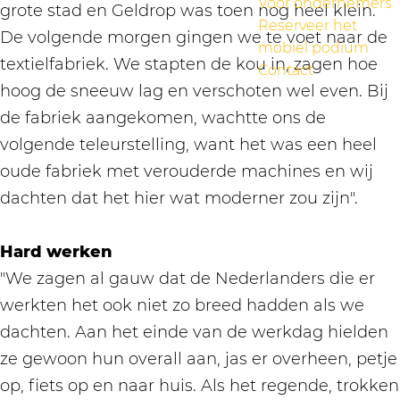
Voor ondernemers
grote stad en Geldrop was toen nog heel klein.
Reserveer het
De volgende morgen gingen we te voet naar de
mobiel podium
textielfabriek. We stapten de kou in, zagen hoe
Contact
hoog de sneeuw lag en verschoten wel even. Bij
de fabriek aangekomen, wachtte ons de
volgende teleurstelling, want het was een heel
oude fabriek met verouderde machines en wij
dachten dat het hier wat moderner zou zijn".
Hard werken
"We zagen al gauw dat de Nederlanders die er
werkten het ook niet zo breed hadden als we
dachten. Aan het einde van de werkdag hielden
ze gewoon hun overall aan, jas er overheen, petje
op, fiets op en naar huis. Als het regende, trokken