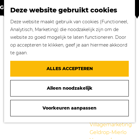
Winkelen in
Z
K
Geldrop-Mierlo
Deze website gebruikt cookies
o
a
M
Bourgondisch
G
Deze website maakt gebruik van cookies (Functioneel,
e
a
e
genieten
a
Analytisch, Marketing) die noodzakelijk zijn om de
k
r
n
Overnachten in
n
website zo goed mogelijk te laten functioneren. Door
e
t
u
Geldrop-Mierlo
a
op accepteren te klikken, geef je aan hiermee akkoord
n
Genieten van
a
te gaan.
cultuur
r
Blogs
d
ALLES ACCEPTEREN
e
Agenda
h
Over ons
Alleen noodzakelijk
o
Mooie verhalen
m
gezocht!
e
Voorkeuren aanpassen
Nieuws
p
Stichting
a
Villagemarketing
g
Geldrop-Mierlo
e