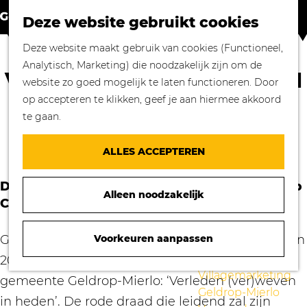
Winkelen in
Z
K
Geldrop-Mierlo
Deze website gebruikt cookies
o
a
M
Bourgondisch
G
Deze website maakt gebruik van cookies (Functioneel,
e
a
e
genieten
a
Analytisch, Marketing) die noodzakelijk zijn om de
k
r
n
Overnachten in
VERLEDEN (VER)WEVEN IN
n
website zo goed mogelijk te laten functioneren. Door
e
t
u
Geldrop-Mierlo
a
HEDEN
op accepteren te klikken, geef je aan hiermee akkoord
n
Genieten van
a
te gaan.
cultuur
r
13 juli 2019
|
|
|
Blogs
d
ALLES ACCEPTEREN
e
Agenda
h
De rode draad voor de inrichting van Geldrop
Over ons
Alleen noodzakelijk
o
Centrum
Mooie verhalen
m
gezocht!
e
Graag vertellen wij je hier het verhaal waar het in
Voorkeuren aanpassen
Nieuws
p
Stichting
2016 allemaal mee is begonnen door de
a
Villagemarketing
gemeente Geldrop-Mierlo: ‘Verleden (ver)weven
g
Geldrop-Mierlo
e
in heden’. De rode draad die leidend zal zijn