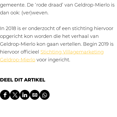
gemeente. De ‘rode draad’ van Geldrop-Mierlo is
dan ook: (ver)weven.
In 2018 is er onderzocht of een stichting hiervoor
opgericht kon worden die het verhaal van
Geldrop-Mierlo kon gaan vertellen. Begin 2019 is
hiervoor officieel
Stichting Villagemarketing
Geldrop-Mierlo
voor ingericht.
DEEL DIT ARTIKEL
D
D
D
D
D
e
e
e
e
e
e
e
e
e
e